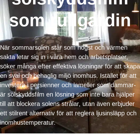
som rullgardin
När sommarsolen står som högst och värmen
sakta letar sig in i våra hem och arbetsplatser,
söker många efter effektiva lösningar för att skapa
en sval och behaglig miljö inomhus. Istället för att
investera i persienner och lameller som dammar-
är solskyddsfilm en lösning som inte bara hjälper
till att blockera solens strålar, utan även erbjuder
ett stilrent alternativ för att reglera ljusinsläpp och
inomhustemperatur.