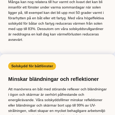
Många kan nog relatera till hur varmt och kvavt det kan bli
innanför ett fönster under varma sommardagar när solen
ligger på, till exempel kan det bli upp mot 50 grader varmt i
förarhytten på en båt eller ett fartyg. Med våra högeffektiva
solskydd för båtar och fartyg reduceras värmen från solen
med upp till 83%. Dessutom om våra solskyddsrullgardiner
är neddragna en kall dag kan värmeförlusten reduceras
avsevärt.
Solskydd för båtfönster
Minskar bländningar och reflektioner
Att manövrera en båt med störande reflexer och bländningar
i ögon och skärmar är oerhört påfrestande och
energikrävande. Våra solskyddsfilmer minskar reflektioner
eller bländningar och skärmar bort upp till 99% av UV-
strålningen, vilket skapar en mycket behagligare arbetsmiljö