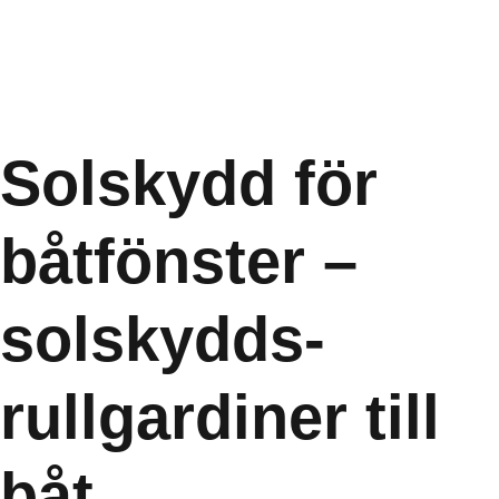
Solskydd för
båtfönster –
solskydds­
rullgardiner till
båt